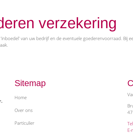
deren verzekering
 'inboedel' van uw bedrijf en de eventuele goederenvoorraad. Bij 
aak.
Sitemap
C
Va
Home
r.
Br
Over ons
47
Particulier
Te
E-