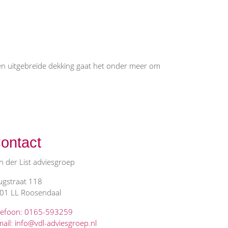
een uitgebreide dekking gaat het onder meer om
ontact
n der List adviesgroep
ugstraat 118
01 LL Roosendaal
lefoon: 0165-593259
mail: info@vdl-adviesgroep.nl